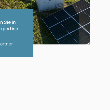
n Sie in
xpertise
artner