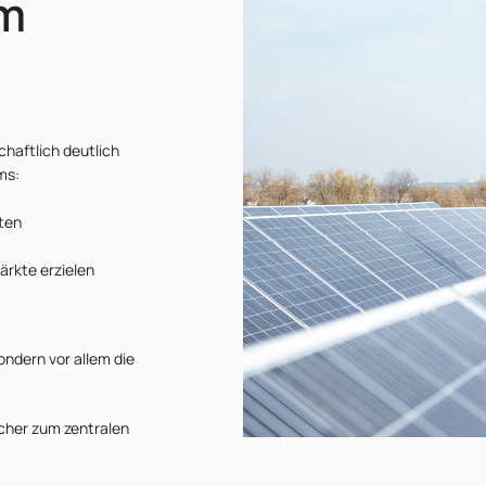
im
chaftlich deutlich
ms:
ten
ärkte erzielen
sondern vor allem die
cher zum zentralen