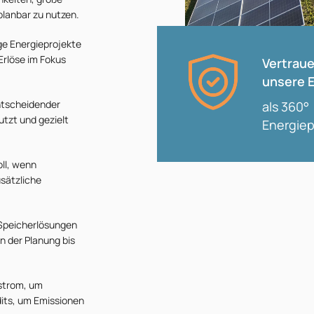
planbar zu nutzen.
ge Energieprojekte
 Erlöse im Fokus
Vertraue
unsere E
entscheidender
als 360°
utzt und gezielt
Energiep
oll, wenn
sätzliche
 Speicherlösungen
 der Planung bis
strom
, um
its
, um Emissionen