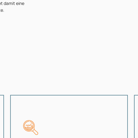
et damit eine
te.