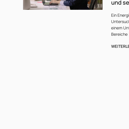
und se
Ein Energ
Untersuc
einem Unt
Bereiche 
WEITERL