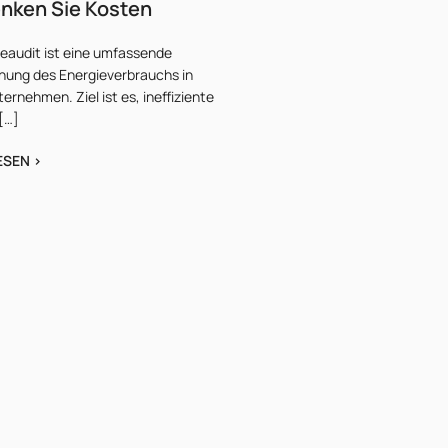
nken Sie Kosten
ieaudit ist eine umfassende
hung des Energieverbrauchs in
ernehmen. Ziel ist es, ineffiziente
[…]
ESEN >