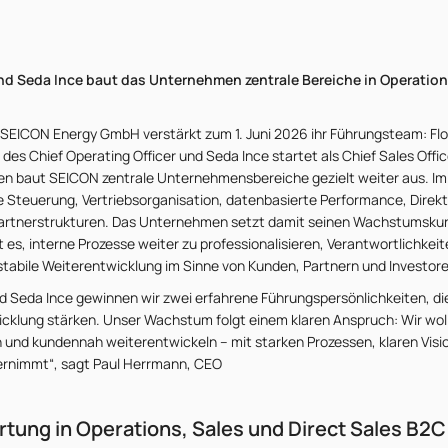
nd Seda Ince baut das Unternehmen zentrale Bereiche in Operation
Die SEICON Energy GmbH verstärkt zum 1. Juni 2026 ihr Führungsteam: Fl
des Chief Operating Officer und Seda Ince startet als Chief Sales Offic
n baut SEICON zentrale Unternehmensbereiche gezielt weiter aus. Im
 Steuerung, Vertriebsorganisation, datenbasierte Performance, Direkt
artnerstrukturen. Das Unternehmen setzt damit seinen Wachstumsku
ist es, interne Prozesse weiter zu professionalisieren, Verantwortlichkei
 stabile Weiterentwicklung im Sinne von Kunden, Partnern und Investo
nd Seda Ince gewinnen wir zwei erfahrene Führungspersönlichkeiten, di
icklung stärken. Unser Wachstum folgt einem klaren Anspruch: Wir wo
ich und kundennah weiterentwickeln – mit starken Prozessen, klaren Vi
rnimmt“, sagt Paul Herrmann, CEO
tung in Operations, Sales und Direct Sales B2C