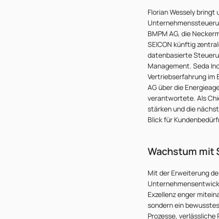
Florian Wessely bringt
Unternehmenssteuerung
BMPM AG, die Neckerma
SEICON künftig zentral
datenbasierte Steuer
Management. Seda Ince 
Vertriebserfahrung im 
AG über die Energieagen
verantwortete. Als Chi
stärken und die nächs
Blick für Kundenbedürf
Wachstum mit 
Mit der Erweiterung d
Unternehmensentwicklu
Exzellenz enger mitein
sondern ein bewusstes 
Prozesse, verlässlich