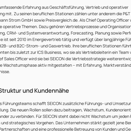
 umfassende Erfahrung aus Geschäftsführung, Vertrieb und operativer
 mit. Zu seinen beruflichen Stationen zählen unter anderem die P&T
nn Strom GmbH sowie Preisvergleich.de. Als Chief Operating Officer v
e operative Themen. Dazu gehören Vertriebsprozesse und Organisation
ung, CRM- und Systemverantwortung, Forecasting, Planung sowie Per
ist seit 2010 im Energievertrieb tätig und verfügt über langjährige F
B2B- und B2C-Strom- und Gasvertrieb. Ihre beruflichen Stationen führt
ten bis zuletzt zur ICS Business, wo sie als Vertriebsleiterin ein Team
ef Sales Officer wird sie bei SEICON die Vertriebsstrategie weiterentwi
te Wachstumsphase aktiv mitgestalten – mit Erfahrung, Marktverständ
nisse.
Struktur und Kundennähe
es Führungsteams schafft SEICON zusätzliche Führungs- und Umsetzung
ng. Die neuen Rollen sollen dazu beitragen, Wachstum, Kundenorient
ander zu verbinden. Für SEICON steht dabei nicht Wachstum um jeden P
und strategisches Vorgehen. Das Unternehmen stärkt gezielt jene Berei
e Partnerschaften und eine professionelle Betreuung von Kunden und G